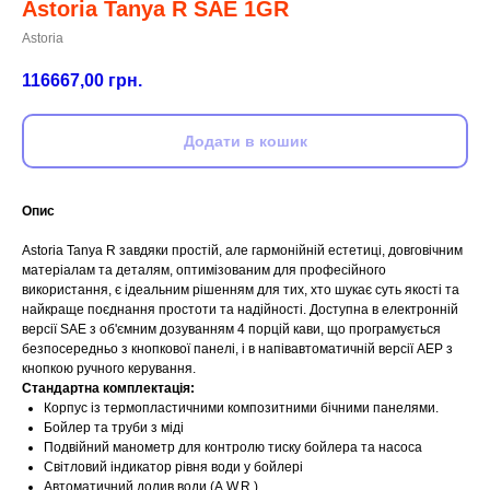
Astoria Tanya R SAE 1GR
Astoria
116667,00
грн.
Додати в кошик
Опис
Astoria Tanya R завдяки простій, але гармонійній естетиці, довговічним
матеріалам та деталям, оптимізованим для професійного
використання, є ідеальним рішенням для тих, хто шукає суть якості та
найкраще поєднання простоти та надійності. Доступна в електронній
версії SAE з об'ємним дозуванням 4 порцій кави, що програмується
безпосередньо з кнопкової панелі, і в напівавтоматичній версії AEP з
кнопкою ручного керування.
Стандартна комплектація:
Корпус із термопластичними композитними бічними панелями.
Бойлер та труби з міді
Подвійний манометр для контролю тиску бойлера та насоса
Світловий індикатор рівня води у бойлері
Автоматичний долив води (A.W.R.)