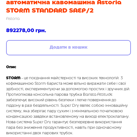
автоматична кавомашина Astoria
STORM STANDARD SAEP/2
Astoria
892278,00
грн.
Додати в кошик
Опис
STORM
- це поєднання майстерності та високих технологій. З
кофемашиною Storm бариста може вільно виражати себе і свої
здібності, експериментуючи за допомогою простих і зручних дій.
Протиопікова консольна парова трубка Barista Attitude
забезпечує високий рівень безпеки і легке повернення до
піддону в разі бездіяльності. Super Dry являє собою інноваційну
систему, яка зберігає пару сухим і з мінімальною початковою
конденсацією завдяки встановленому на виході електроклапану.
Нова система Super Dry гарантує безперервне використання
пара без зниження продуктивності, навіть при одночасному
використанні двох парових трубок.