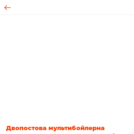
Двопостова мультибойлерна