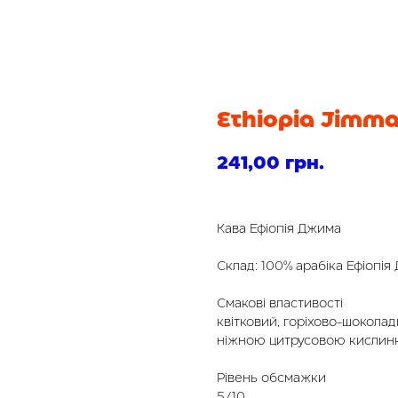
Ethiopia Jimm
241,00
грн.
Кава Ефіопія Джима
Склад: 100% арабіка Ефіопія
Смакові властивості
квітковий, горіхово-шокола
ніжною цитрусовою кислинк
Рівень обсмажки
5/10