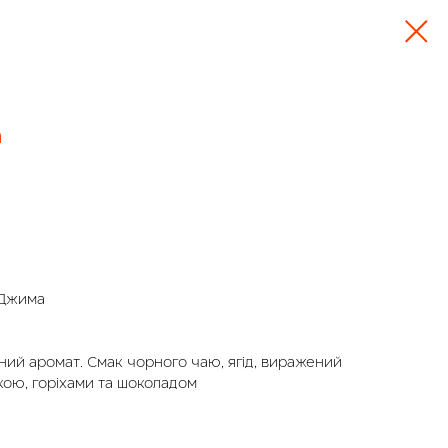
a
 Джима
дний аромат. Смак чорного чаю, ягід, виражений
ою, горіхами та шоколадом